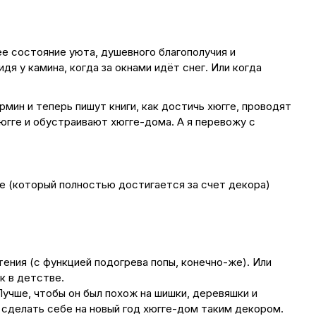
е состояние уюта, душевного благополучия и
я у камина, когда за окнами идёт снег. Или когда
мин и теперь пишут книги, как достичь хюгге, проводят
югге и обустраивают хюгге-дома. А я перевожу с
ге (который полностью достигается за счет декора)
ения (с функцией подогрева попы, конечно-же). Или
к в детстве.
Лучше, чтобы он был похож на шишки, деревяшки и
 сделать себе на новый год хюгге-дом таким декором.