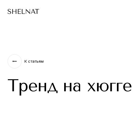
К статьям
Тренд на хюгге