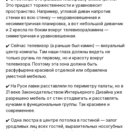
Это придаст торжественности и уравновесит
пространство. Например, угловой диван напротив
стенки во всю стенку — неуравновешенная и
несимметричная планировка, а вот небольшой диванчик
и 2 кресла по бокам вокруг телевизора/камина —
симметричная и уравновешенная.
✔️ Сейчас телевизор (а раньше был камин) — визуальный
центр комнаты. Там наши глаза должны видеть не
только ругань по первому, но и красоту вокруг
телевизора. Поэтому эта зона должна быть
расфуфырена красивой отделкой или обрамлена
уместной мебелью.⠀
✔️ На Руси лавки расставляли по периметру палаты, но в
21 веке Законодательством Интерьерного Дизайна уже
разрешено мебель от стен отодвигать и расставлять
кучками в функциональные группы. Так красивее и
современнее.
✔️ Одна люстра в центре потолка в гостиной — залог
уродливых лиц всех гостей, выразительных носогубных